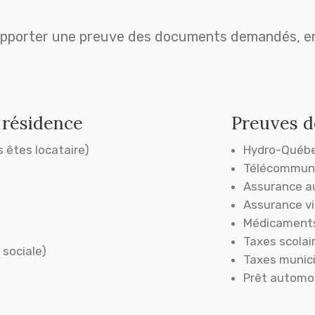
z apporter une preuve des documents demandés, e
 résidence
Preuves d
s êtes locataire)
Hydro-Québ
Télécommunic
Assurance a
Assurance v
Médicament
Taxes scolai
 sociale)
Taxes munic
Prêt automo