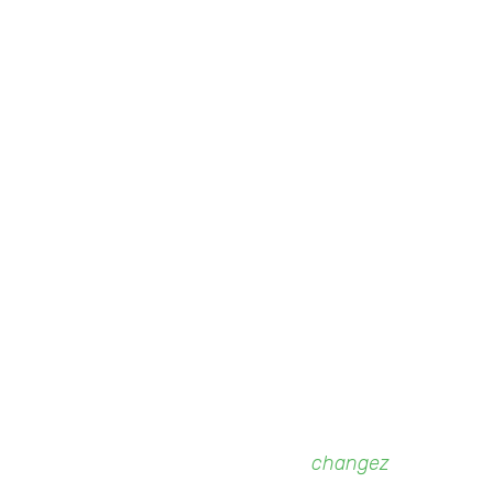
Faites un don
et
changez
des vies