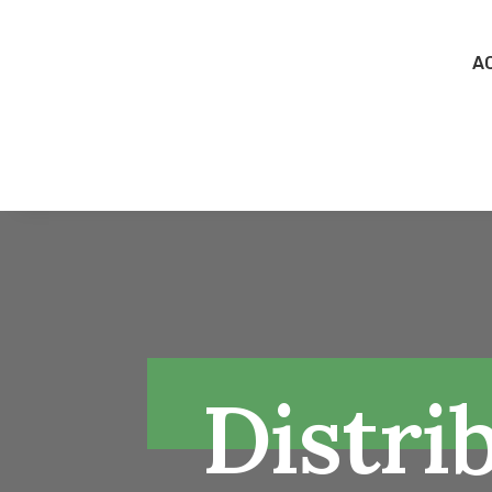
A
Distri