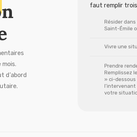
on
faut remplir trois
Résider dans 
e
Saint-Émile 
Vivre une situ
mentaires
 mois.
Prendre rende
Remplissez l
aut d’abord
» ci-dessous 
utaire.
l’intervenan
votre situati