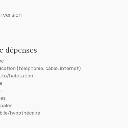
n version
e dépenses
ec
ation (téléphonie, câble, internet)
uto/habitation
ie
s
res
ipales
bile/hypothécaire