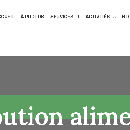
CCUEIL
À PROPOS
SERVICES
ACTIVITÉS
BL
bution alim