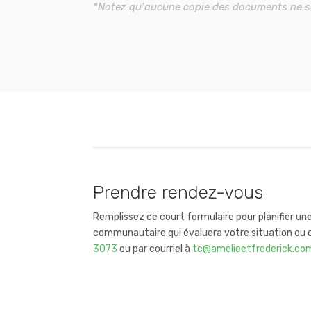
*Notez qu’aucune copie des documents ne s
Prendre rendez-vous
Remplissez ce court formulaire pour planifier une
communautaire qui évaluera votre situation ou
3073
ou par courriel à
tc@amelieetfrederick.co