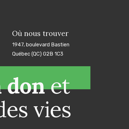
Où nous trouver
1947, boulevard Bastien
Québec (QC) G2B 1C3
n don
et
des vies