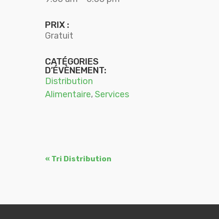
PRIX :
Gratuit
CATÉGORIES
D’ÉVÈNEMENT:
Distribution
Alimentaire
,
Services
Navigation
«
Tri Distribution
Évènement