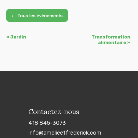
← Tous les évènements
Navigation
«
Jardin
Transformation
Évènement
alimentaire
»
Contactez-nous
418 845-3073
info@amelieetfrederick.com